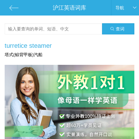
沪江英语词库
导航
查词
turretice steamer
塔式(鲸背甲板)汽船