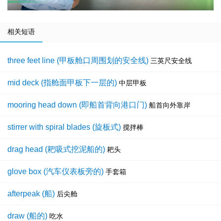
相关短语
three feet line (甲板舱口周围划的安全线)
三英尺安全线
mid deck (指舱面甲板下一层的)
中层甲板
mooring head down (即船首背向港口门)
船首向外靠岸
stirrer with spiral blades (旋板式)
搅拌棒
drag head (耙吸式挖泥船的)
耙头
glove box (汽车仪表板旁的)
手套箱
afterpeak (船)
后尖舱
draw (船的)
吃水