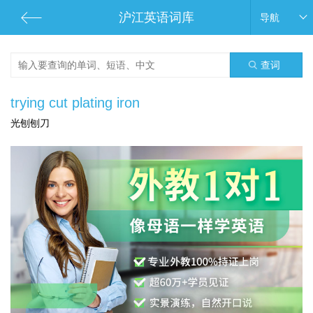
沪江英语词库
导航
查词
trying cut plating iron
光刨刨刀