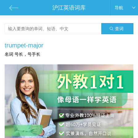
沪江英语词库
导航
查词
trumpet-major
名词 号长，号手长