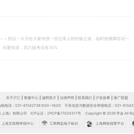
～～所以！今天给大家传授一些过来人的经验之谈，临时抱佛脚尝试一
。你要知道，四六级考试有35%
关于沪江
|
客服中心
|
诚聘英才
|
法律声明
|
联系我们
|
沪友故事
|
推广联盟
电话：021-61542738 9:00~18:00
不良信息与数据安全举报电话：021-61542
（上海）有限公司
ICP认证：沪ICP备17024317号
Copyright © 2026 学金 All Rig
上海互联网举报中心
工商网监电子标识
上海网络报警平台