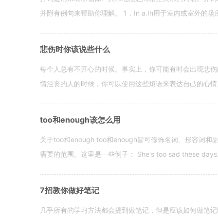
并附有例句来帮助你理解。 1．In a.In用于室内或室外的场所。 in a
悲伤时你该说些什么
每个人总有不开心的时候。事实上，你可能有时会出现悲伤
情沮丧的人的时候，你可以使用这些短语来表达自己的心情。 hen yo
too和enough该怎么用
关于too和enough too和enough皆可修饰名词、形
需要的范围。这里是一些例子： She's too sad these days. I o
7招教你做好笔记
几乎所有的学习方法都会提到做笔记，但是应该如何做笔记