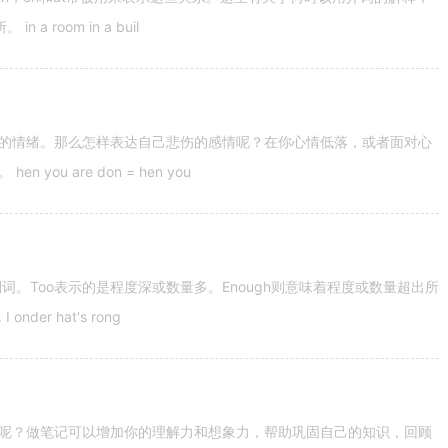
 room in a buil
的情绪。那么怎样表达自己悲伤的感情呢？在你心情低落，或者面对心
u are don = hen you
容词和副词。Too表示的是程度深或数量多。Enough则意味着程度或数量超出所
nder hat's rong
呢？做笔记可以增加你的理解力和想象力，帮助巩固自己的知识，回顾