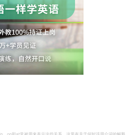
n，on和at常被用来表示这些关系。这里有关于何时该用介词的解释，