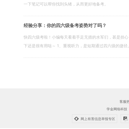
一下笔记可以帮你找到头绪，从而更好地备考。
经验分享：你的四六级备考姿势对了吗？
快四六级考啦！小编每天看着手足无措的水军们，甚是担心
下还是很有用哒～ 1、重视听力，是短期通过四六级的捷径
客服热线
学金网络科技
网上有害信息举报专区