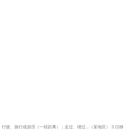
]行走、行驶、旅行或游历（一段距离）；走过、绕过...（某地区） 3.[I]移