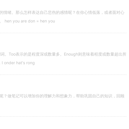
的情绪。那么怎样表达自己悲伤的感情呢？在你心情低落，或者面对心
u are don = hen you
容词和副词。Too表示的是程度深或数量多。Enough则意味着程度或数量超出所
nder hat's rong
呢？做笔记可以增加你的理解力和想象力，帮助巩固自己的知识，回顾