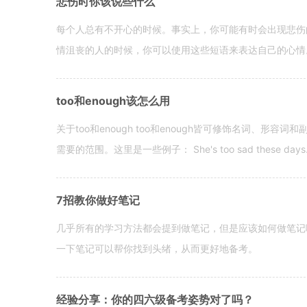
悲伤时你该说些什么
每个人总有不开心的时候。事实上，你可能有时会出现悲伤
情沮丧的人的时候，你可以使用这些短语来表达自己的心情。 hen yo
too和enough该怎么用
关于too和enough too和enough皆可修饰名词、形
需要的范围。这里是一些例子： She's too sad these days. I o
7招教你做好笔记
几乎所有的学习方法都会提到做笔记，但是应该如何做笔记
一下笔记可以帮你找到头绪，从而更好地备考。
经验分享：你的四六级备考姿势对了吗？