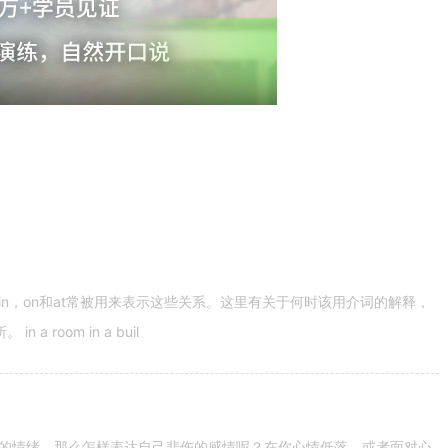
n，on和at常被用来表示这些关系。这里有关于何时该用介词的解释，
 room in a buil
的情绪。那么怎样表达自己悲伤的感情呢？在你心情低落，或者面对心