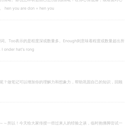
u are don = hen you
容词和副词。Too表示的是程度深或数量多。Enough则意味着程度或数量超出所
nder hat's rong
呢？做笔记可以增加你的理解力和想象力，帮助巩固自己的知识，回顾
～～所以！今天给大家传授一些过来人的经验之谈，临时抱佛脚尝试一