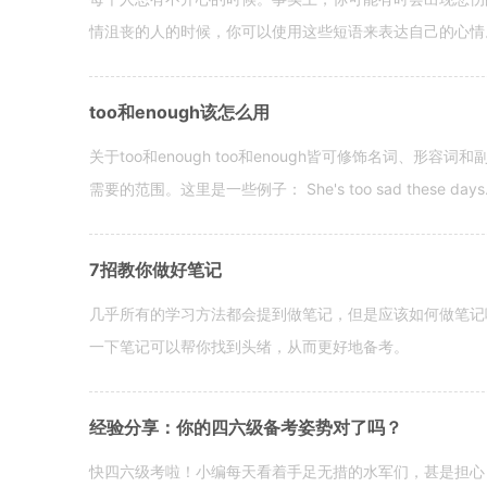
情沮丧的人的时候，你可以使用这些短语来表达自己的心情。 hen yo
too和enough该怎么用
关于too和enough too和enough皆可修饰名词、形
需要的范围。这里是一些例子： She's too sad these days. I o
7招教你做好笔记
几乎所有的学习方法都会提到做笔记，但是应该如何做笔记
一下笔记可以帮你找到头绪，从而更好地备考。
经验分享：你的四六级备考姿势对了吗？
快四六级考啦！小编每天看着手足无措的水军们，甚是担心