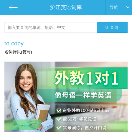
沪江英语词库
导航
查词
to copy
名词拷贝(复写)