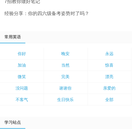
7招教你做好笔记
经验分享：你的四六级备考姿势对了吗？
常用英语
你好
晚安
永远
加油
当然
惊喜
微笑
完美
漂亮
没问题
谢谢你
亲爱的
不客气
生日快乐
全部
学习站点