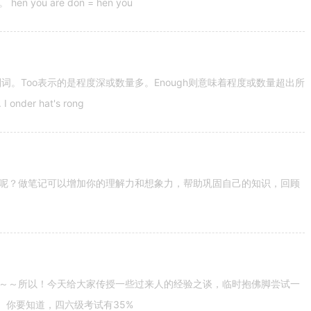
u are don = hen you
容词和副词。Too表示的是程度深或数量多。Enough则意味着程度或数量超出所
nder hat's rong
呢？做笔记可以增加你的理解力和想象力，帮助巩固自己的知识，回顾
～～所以！今天给大家传授一些过来人的经验之谈，临时抱佛脚尝试一
。你要知道，四六级考试有35%