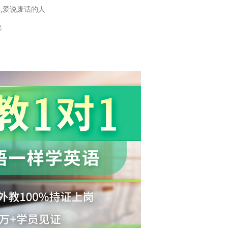
人,爱说废话的人
说