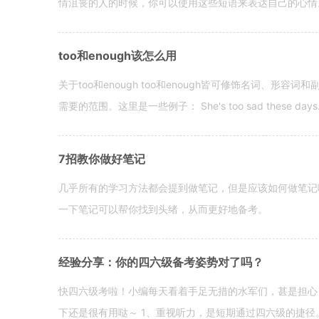
情沮丧的人的时候，你可以使用这些短语来表达自己的心情。 hen yo
too和enough该怎么用
关于too和enough too和enough皆可修饰名词、形
需要的范围。这里是一些例子： She's too sad these days. I o
7招教你做好笔记
几乎所有的学习方法都会提到做笔记，但是应该如何做笔记
一下笔记可以帮你找到头绪，从而更好地备考。
经验分享：你的四六级备考姿势对了吗？
快四六级考啦！小编每天看着手足无措的水军们，甚是担心
下还是很有用哒～ 1、重视听力，是短期通过四六级的捷径