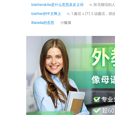
blatherskite是什么意思及反义词
n. 听无聊话的
blather的中文释义
n. 1.蠢话 v.[T] 2.说蠢话，胡
Blatella的意思
小蠊属