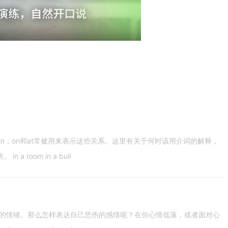
n，on和at常被用来表示这些关系。这里有关于何时该用介词的解释，
 room in a buil
的情绪。那么怎样表达自己悲伤的感情呢？在你心情低落，或者面对心