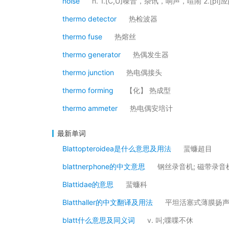
noise
n. 1.[C,U]噪音，杂讯，响声，喧闹 2.[pl]应酬话
thermo detector
热检波器
thermo fuse
热熔丝
thermo generator
热偶发生器
thermo junction
热电偶接头
thermo forming
【化】 热成型
thermo ammeter
热电偶安培计
最新单词
Blattopteroidea是什么意思及用法
蜚蠊超目
blattnerphone的中文意思
钢丝录音机; 磁带录音
Blattidae的意思
蜚蠊科
Blatthaller的中文翻译及用法
平坦活塞式薄膜扬
blatt什么意思及同义词
v. 叫;喋喋不休