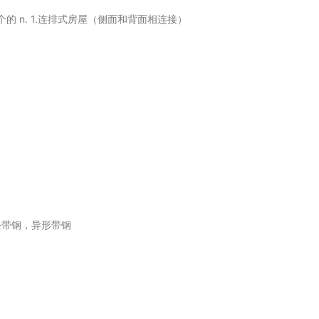
一个的 n. 1.连排式房屋（侧面和背面相连接）
条带钢，异形带钢