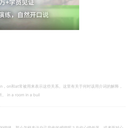
n，on和at常被用来表示这些关系。这里有关于何时该用介词的解释，
 room in a buil
的情绪。那么怎样表达自己悲伤的感情呢？在你心情低落，或者面对心