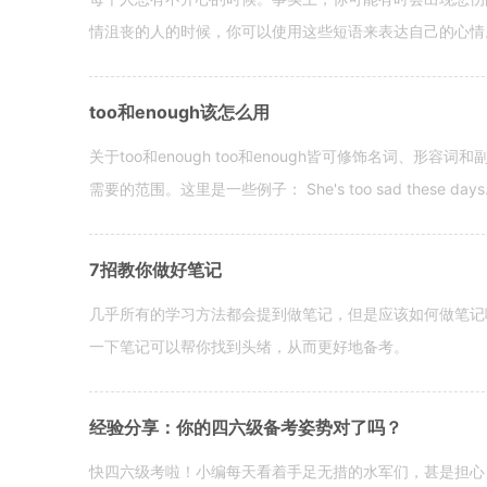
情沮丧的人的时候，你可以使用这些短语来表达自己的心情。 hen yo
too和enough该怎么用
关于too和enough too和enough皆可修饰名词、形
需要的范围。这里是一些例子： She's too sad these days. I o
7招教你做好笔记
几乎所有的学习方法都会提到做笔记，但是应该如何做笔记
一下笔记可以帮你找到头绪，从而更好地备考。
经验分享：你的四六级备考姿势对了吗？
快四六级考啦！小编每天看着手足无措的水军们，甚是担心