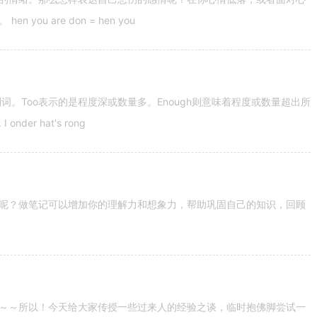
u are don = hen you
容词和副词。Too表示的是程度深或数量多。Enough则意味着程度或数量超出所
nder hat's rong
呢？做笔记可以增加你的理解力和想象力，帮助巩固自己的知识，回顾
～～所以！今天给大家传授一些过来人的经验之谈，临时抱佛脚尝试一