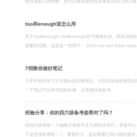
情沮丧的人的时候，你可以使用这些短语来表达自己的心情。 hen yo
too和enough该怎么用
关于too和enough too和enough皆可修饰名词、形
需要的范围。这里是一些例子： She's too sad these days. I o
7招教你做好笔记
几乎所有的学习方法都会提到做笔记，但是应该如何做笔记
一下笔记可以帮你找到头绪，从而更好地备考。
经验分享：你的四六级备考姿势对了吗？
快四六级考啦！小编每天看着手足无措的水军们，甚是担心
下还是很有用哒～ 1、重视听力，是短期通过四六级的捷径