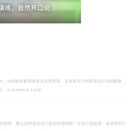
n，on和at常被用来表示这些关系。这里有关于何时该用介词的解释，
 room in a buil
的情绪。那么怎样表达自己悲伤的感情呢？在你心情低落，或者面对心