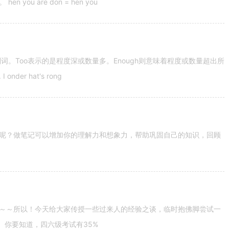
u are don = hen you
容词和副词。Too表示的是程度深或数量多。Enough则意味着程度或数量超出所
nder hat's rong
呢？做笔记可以增加你的理解力和想象力，帮助巩固自己的知识，回顾
～～所以！今天给大家传授一些过来人的经验之谈，临时抱佛脚尝试一
。你要知道，四六级考试有35%