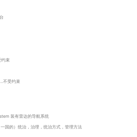
上台
受约束
使…不受约束
ion System 装有雷达的导航系统
体 3. （一国的）统治，治理，统治方式，管理方法