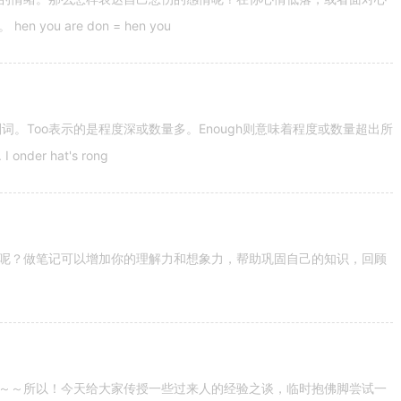
u are don = hen you
容词和副词。Too表示的是程度深或数量多。Enough则意味着程度或数量超出所
nder hat's rong
呢？做笔记可以增加你的理解力和想象力，帮助巩固自己的知识，回顾
～～所以！今天给大家传授一些过来人的经验之谈，临时抱佛脚尝试一