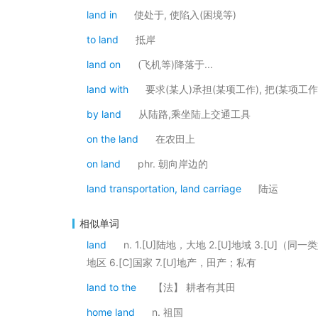
land in
使处于, 使陷入(困境等)
to land
抵岸
land on
(飞机等)降落于...
land with
要求(某人)承担(某项工作), 把(某项工作
by land
从陆路,乘坐陆上交通工具
on the land
在农田上
on land
phr. 朝向岸边的
land transportation, land carriage
陆运
相似单词
land
n. 1.[U]陆地，大地 2.[U]地域 3.[U]
地区 6.[C]国家 7.[U]地产，田产；私有
land to the
【法】 耕者有其田
home land
n. 祖国