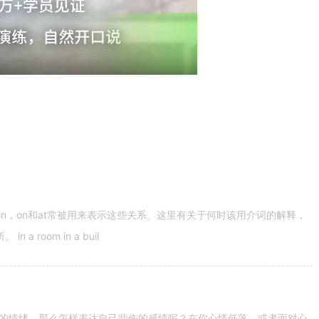
n，on和at常被用来表示这些关系。这里有关于何时该用介词的解释，
 room in a buil
的情绪。那么怎样表达自己悲伤的感情呢？在你心情低落，或者面对心