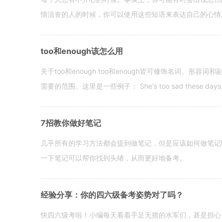
情沮丧的人的时候，你可以使用这些短语来表达自己的心情。 hen yo
too和enough该怎么用
关于too和enough too和enough皆可修饰名词、形
需要的范围。这里是一些例子： She's too sad these days. I o
7招教你做好笔记
几乎所有的学习方法都会提到做笔记，但是应该如何做笔记
一下笔记可以帮你找到头绪，从而更好地备考。
经验分享：你的四六级备考姿势对了吗？
快四六级考啦！小编每天看着手足无措的水军们，甚是担心