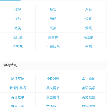
你好
晚安
永远
加油
当然
惊喜
微笑
完美
漂亮
没问题
谢谢你
亲爱的
不客气
生日快乐
全部
学习站点
沪江英语
小D词典
常用单词
新概念英语
英文网名
英语笑话
英语故事
美剧推荐
英文歌曲
英文儿歌
英语听力
口语练习