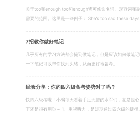
关于too和enough too和enough皆可修饰名词、形
需要的范围。这里是一些例子： She's too sad these days. I o
7招教你做好笔记
几乎所有的学习方法都会提到做笔记，但是应该如何做笔记
一下笔记可以帮你找到头绪，从而更好地备考。
经验分享：你的四六级备考姿势对了吗？
快四六级考啦！小编每天看着手足无措的水军们，甚是担心
下还是很有用哒～ 1、重视听力，是短期通过四六级的捷径