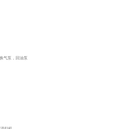
换气泵，回油泵
，清扫机