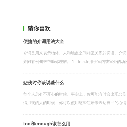
猜你喜欢
便捷的介词用法大全
介词是用来表示物体、人和地点之间相互关系的词语。介词i
并附有例句来帮助你理解。 1．In a.In用于室内或室外的场所。 in a
悲伤时你该说些什么
每个人总有不开心的时候。事实上，你可能有时会出现悲伤
情沮丧的人的时候，你可以使用这些短语来表达自己的心情。 hen yo
too和enough该怎么用