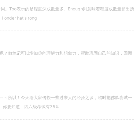
容词和副词。Too表示的是程度深或数量多。Enough则意味着程度或数量超出所
nder hat's rong
呢？做笔记可以增加你的理解力和想象力，帮助巩固自己的知识，回顾
～～所以！今天给大家传授一些过来人的经验之谈，临时抱佛脚尝试一
。你要知道，四六级考试有35%