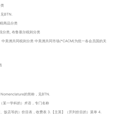
分类
见BTN.
税商品分类
税分类, 布鲁塞尔税则分类
中美洲共同税则分类 中美洲共同市场(*CACM)为统一各会员国的关
语
f Nomenclature的简称，见BTN.
 2.（某一学科的）术语，专门名称
（旅馆、饭店等的）价目表，收费表 3.【主英】（开列价目的）菜单 4.