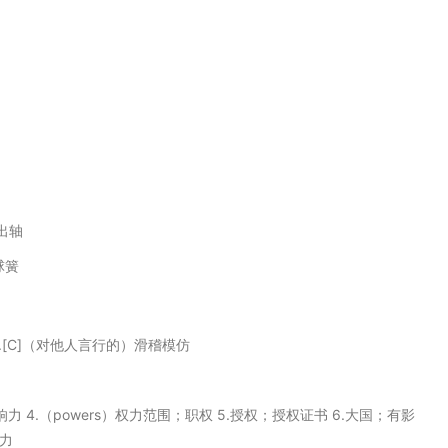
出轴
球簧
起跳 3.[C]（对他人言行的）滑稽模仿
影响力 4.（powers）权力范围；职权 5.授权；授权证书 6.大国；有影
发力