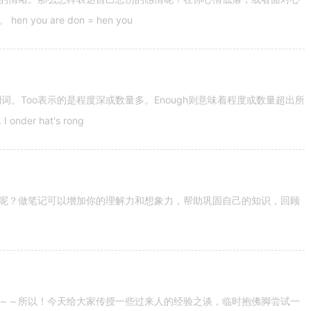
u are don = hen you
容词和副词。Too表示的是程度深或数量多。Enough则意味着程度或数量超出所
nder hat's rong
呢？做笔记可以增加你的理解力和想象力，帮助巩固自己的知识，回顾
～～所以！今天给大家传授一些过来人的经验之谈，临时抱佛脚尝试一