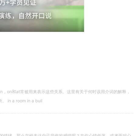
n，on和at常被用来表示这些关系。这里有关于何时该用介词的解释，
 room in a buil
的情绪。那么怎样表达自己悲伤的感情呢？在你心情低落，或者面对心