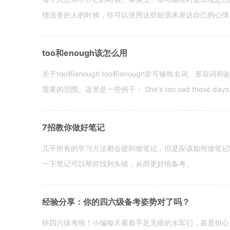
情沮丧的人的时候，你可以使用这些短语来表达自己的心情。 hen yo
too和enough该怎么用
关于too和enough too和enough皆可修饰名词、形
需要的范围。这里是一些例子： She's too sad these days. I o
7招教你做好笔记
几乎所有的学习方法都会提到做笔记，但是应该如何做笔记
一下笔记可以帮你找到头绪，从而更好地备考。
经验分享：你的四六级备考姿势对了吗？
快四六级考啦！小编每天看着手足无措的水军们，甚是担心