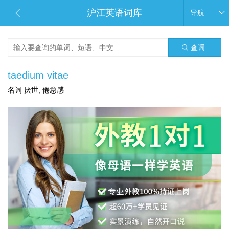
沪江英语词库
导航
查词
taedium vitae
名词 厌世, 倦怠感