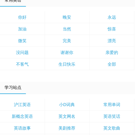
常用英语
你好
晚安
永远
加油
当然
惊喜
微笑
完美
漂亮
没问题
谢谢你
亲爱的
不客气
生日快乐
全部
学习站点
沪江英语
小D词典
常用单词
新概念英语
英文网名
英语笑话
英语故事
美剧推荐
英文歌曲