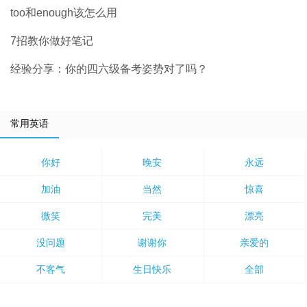
too和enough该怎么用
7招教你做好笔记
经验分享：你的四六级备考姿势对了吗？
常用英语
你好
晚安
永远
加油
当然
惊喜
微笑
完美
漂亮
没问题
谢谢你
亲爱的
不客气
生日快乐
全部