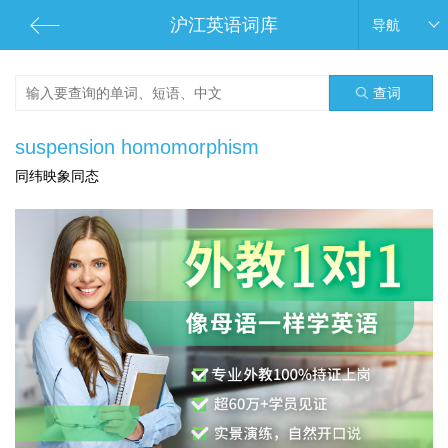
沪江英语词库
导航
查词
suspension homomorphism
同纬映象同态