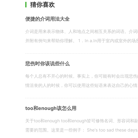
猜你喜欢
便捷的介词用法大全
介词是用来表示物体、人和地点之间相互关系的词语。介词i
并附有例句来帮助你理解。 1．In a.In用于室内或室外的场所。 in a
悲伤时你该说些什么
每个人总有不开心的时候。事实上，你可能有时会出现悲伤
情沮丧的人的时候，你可以使用这些短语来表达自己的心情。 hen yo
too和enough该怎么用
关于too和enough too和enough皆可修饰名词、形
需要的范围。这里是一些例子： She's too sad these days. I o