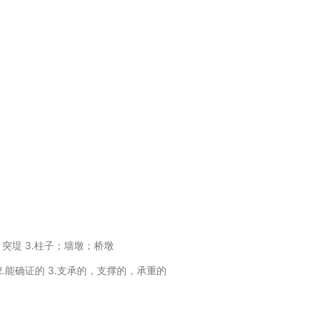
）突堤 3.柱子；墙墩；桥墩
 2.能确证的 3.支承的，支撑的，承重的