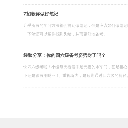
7招教你做好笔记
几乎所有的学习方法都会提到做笔记，但是应该如何做笔记
一下笔记可以帮你找到头绪，从而更好地备考。
经验分享：你的四六级备考姿势对了吗？
快四六级考啦！小编每天看着手足无措的水军们，甚是担心
下还是很有用哒～ 1、重视听力，是短期通过四六级的捷径