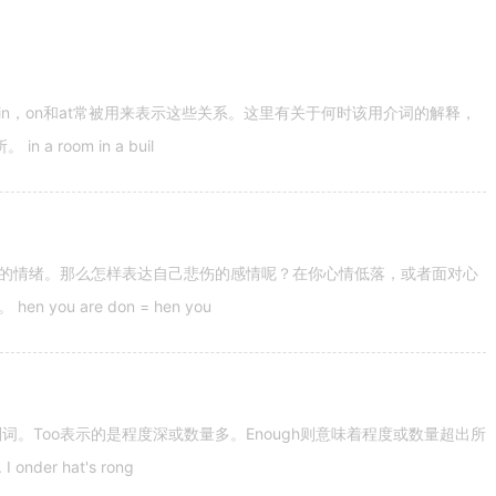
n，on和at常被用来表示这些关系。这里有关于何时该用介词的解释，
 room in a buil
的情绪。那么怎样表达自己悲伤的感情呢？在你心情低落，或者面对心
u are don = hen you
容词和副词。Too表示的是程度深或数量多。Enough则意味着程度或数量超出所
nder hat's rong