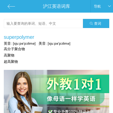
沪江英语词库
导航
查词
superpolymer
英音:
[sju:pə'pɔlimə]
美音:
[sju:pə'pɔlimə]
高分子聚合物
高聚物
超高聚物