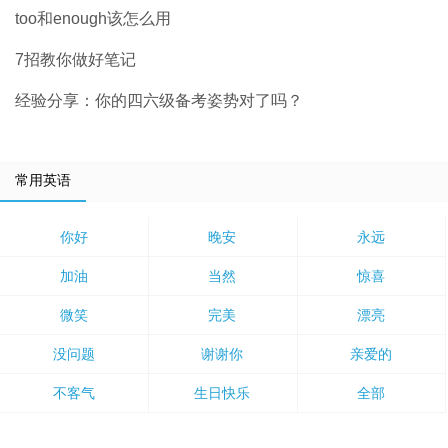
too和enough该怎么用
7招教你做好笔记
经验分享：你的四六级备考姿势对了吗？
常用英语
你好
晚安
永远
加油
当然
惊喜
微笑
完美
漂亮
没问题
谢谢你
亲爱的
不客气
生日快乐
全部