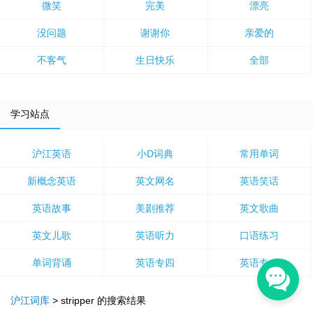
微笑
完美
漂亮
没问题
谢谢你
亲爱的
不客气
生日快乐
全部
学习站点
沪江英语
小D词典
常用单词
新概念英语
英文网名
英语笑话
英语故事
美剧推荐
英文歌曲
英文儿歌
英语听力
口语练习
单词背诵
英语专四
英语专八
沪江词库
>
stripper
的搜索结果