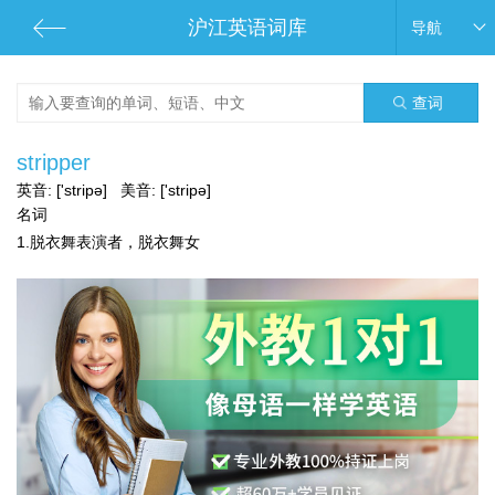
沪江英语词库
导航
查词
stripper
英音:
['stripə]
美音:
['stripə]
名词
1.脱衣舞表演者，脱衣舞女