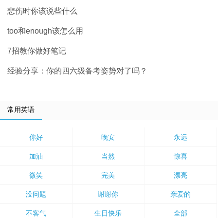
悲伤时你该说些什么
too和enough该怎么用
7招教你做好笔记
经验分享：你的四六级备考姿势对了吗？
常用英语
你好
晚安
永远
加油
当然
惊喜
微笑
完美
漂亮
没问题
谢谢你
亲爱的
不客气
生日快乐
全部