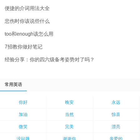
便捷的介词用法大全
悲伤时你该说些什么
too和enough该怎么用
7招教你做好笔记
经验分享：你的四六级备考姿势对了吗？
常用英语
你好
晚安
永远
加油
当然
惊喜
微笑
完美
漂亮
没问题
谢谢你
亲爱的