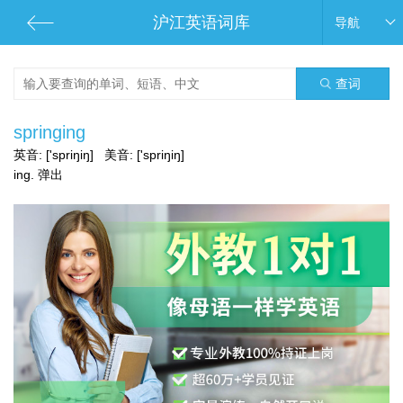
沪江英语词库
导航
查词
springing
英音:
['spriŋiŋ]
美音:
['spriŋiŋ]
ing. 弹出