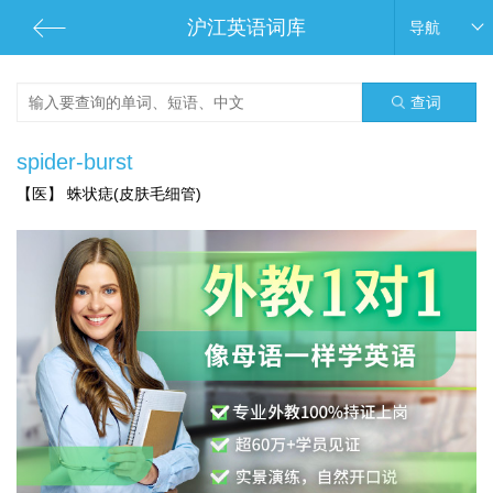
沪江英语词库
导航
查词
spider-burst
【医】 蛛状痣(皮肤毛细管)