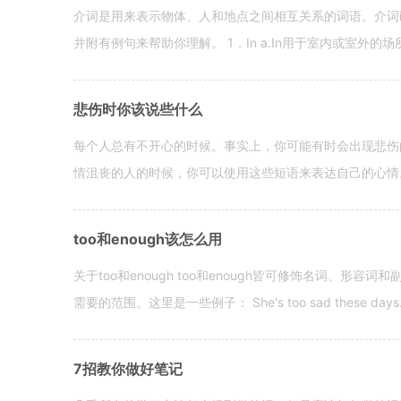
介词是用来表示物体、人和地点之间相互关系的词语。介词i
并附有例句来帮助你理解。 1．In a.In用于室内或室外的场所。 in a
悲伤时你该说些什么
每个人总有不开心的时候。事实上，你可能有时会出现悲伤
情沮丧的人的时候，你可以使用这些短语来表达自己的心情。 hen yo
too和enough该怎么用
关于too和enough too和enough皆可修饰名词、形
需要的范围。这里是一些例子： She's too sad these days. I o
7招教你做好笔记