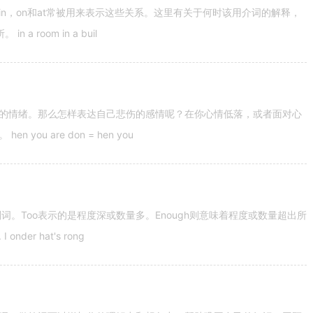
n，on和at常被用来表示这些关系。这里有关于何时该用介词的解释，
 room in a buil
的情绪。那么怎样表达自己悲伤的感情呢？在你心情低落，或者面对心
u are don = hen you
容词和副词。Too表示的是程度深或数量多。Enough则意味着程度或数量超出所
nder hat's rong