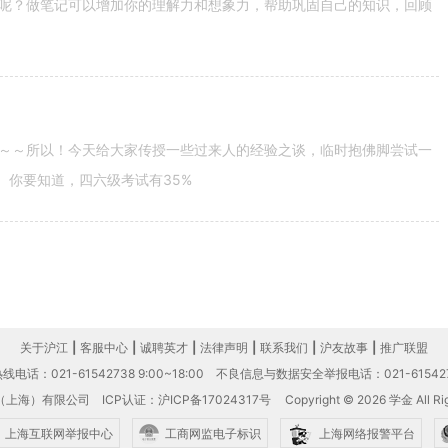
呢？做笔记可以增加你的理解力和想象力，帮助巩固自己的知识，回顾
～～所以！今天给大家传授一些过来人的经验之谈，临时抱佛脚尝试一
。你要知道，四六级考试有35%
关于沪江
|
客服中心
|
诚聘英才
|
法律声明
|
联系我们
|
沪友故事
|
推广联盟
电话：021-61542738 9:00~18:00
不良信息与数据安全举报电话：021-61542
（上海）有限公司
ICP认证：沪ICP备17024317号
Copyright © 2026 学金 All Rig
上海互联网举报中心
工商网监电子标识
上海网络报警平台