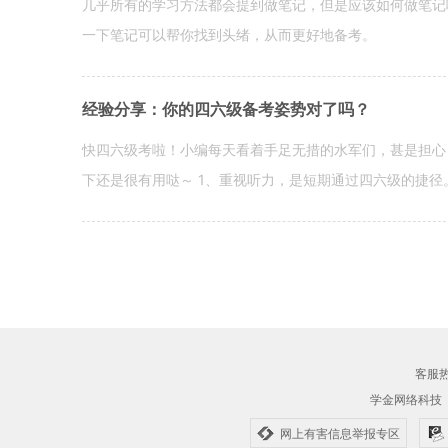
几乎所有的学习方法都会提到做笔记，但是应该如何做笔记
一下笔记可以帮你找到头绪，从而更好地备考。
经验分享：你的四六级备考姿势对了吗？
快四六级考啦！小编每天看着手足无措的水军们，甚是担心
下还是很有用哒～ 1、重视听力，是短期通过四六级的捷径
客服热线
学金网络科技
网上有害信息举报专区