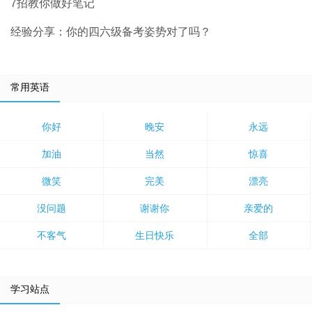
7招教你做好笔记
经验分享：你的四六级备考姿势对了吗？
常用英语
你好
晚安
永远
加油
当然
惊喜
微笑
完美
漂亮
没问题
谢谢你
亲爱的
不客气
生日快乐
全部
学习站点