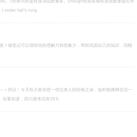
容词和副词。Too表示的是程度深或数量多。Enough则意味着程度或数量超出所
nder hat's rong
呢？做笔记可以增加你的理解力和想象力，帮助巩固自己的知识，回顾
～～所以！今天给大家传授一些过来人的经验之谈，临时抱佛脚尝试一
。你要知道，四六级考试有35%