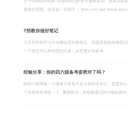
关于too和enough too和enough皆可修饰名词、形
需要的范围。这里是一些例子： She's too sad these days. I o
7招教你做好笔记
几乎所有的学习方法都会提到做笔记，但是应该如何做笔记
一下笔记可以帮你找到头绪，从而更好地备考。
经验分享：你的四六级备考姿势对了吗？
快四六级考啦！小编每天看着手足无措的水军们，甚是担心
下还是很有用哒～ 1、重视听力，是短期通过四六级的捷径