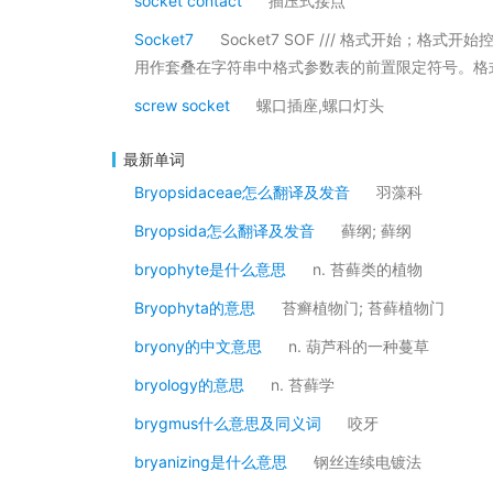
socket contact
插压式接点
Socket7
Socket7 SOF /// 格式开始；格式开始
用作套叠在字符串中格式参数表的前置限定符号。格
screw socket
螺口插座,螺口灯头
最新单词
Bryopsidaceae怎么翻译及发音
羽藻科
Bryopsida怎么翻译及发音
藓纲; 藓纲
bryophyte是什么意思
n. 苔藓类的植物
Bryophyta的意思
苔癣植物门; 苔藓植物门
bryony的中文意思
n. 葫芦科的一种蔓草
bryology的意思
n. 苔藓学
brygmus什么意思及同义词
咬牙
bryanizing是什么意思
钢丝连续电镀法