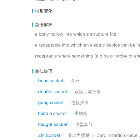
词形变化
英语解释
a bony hollow into which a structure fits
a receptacle into which an electric device can be i
receptacle where something (a pipe or probe or end
相似短语
bone socket
骨臼
double socket
双窝，双插座
gang socket
连接插座
handle socket
手柄窝
midget socket
小型套节
ZIF Socket
零出力插槽（=Zero Insertion For