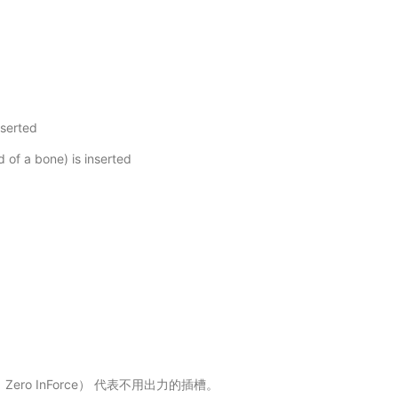
nserted
 of a bone) is inserted
ce；Zero InForce） 代表不用出力的插槽。