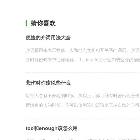
猜你喜欢
便捷的介词用法大全
介词是用来表示物体、人和地点之间相互关系的词语。介词i
并附有例句来帮助你理解。 1．In a.In用于室内或室外的场所。 in a
悲伤时你该说些什么
每个人总有不开心的时候。事实上，你可能有时会出现悲伤
情沮丧的人的时候，你可以使用这些短语来表达自己的心情。 hen yo
too和enough该怎么用