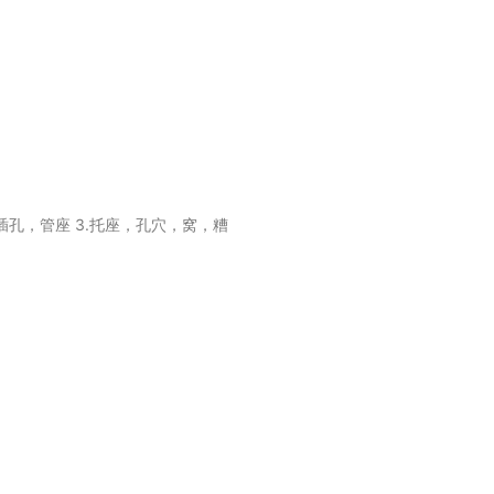
，插孔，管座 3.托座，孔穴，窝，糟