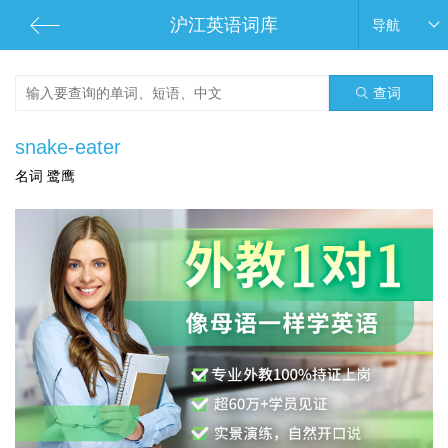
沪江英语词库
导航
查词
snake-eater
名词 鹭鹰