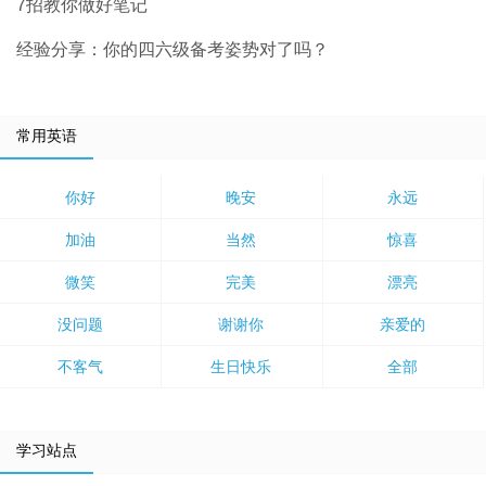
7招教你做好笔记
经验分享：你的四六级备考姿势对了吗？
常用英语
你好
晚安
永远
加油
当然
惊喜
微笑
完美
漂亮
没问题
谢谢你
亲爱的
不客气
生日快乐
全部
学习站点