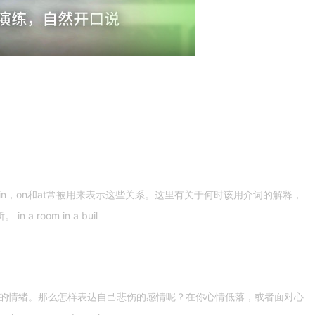
n，on和at常被用来表示这些关系。这里有关于何时该用介词的解释，
 room in a buil
的情绪。那么怎样表达自己悲伤的感情呢？在你心情低落，或者面对心