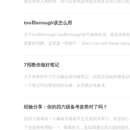
情沮丧的人的时候，你可以使用这些短语来表达自己的心情。 hen yo
too和enough该怎么用
关于too和enough too和enough皆可修饰名词、形
需要的范围。这里是一些例子： She's too sad these days. I o
7招教你做好笔记
几乎所有的学习方法都会提到做笔记，但是应该如何做笔记
一下笔记可以帮你找到头绪，从而更好地备考。
经验分享：你的四六级备考姿势对了吗？
快四六级考啦！小编每天看着手足无措的水军们，甚是担心
下还是很有用哒～ 1、重视听力，是短期通过四六级的捷径