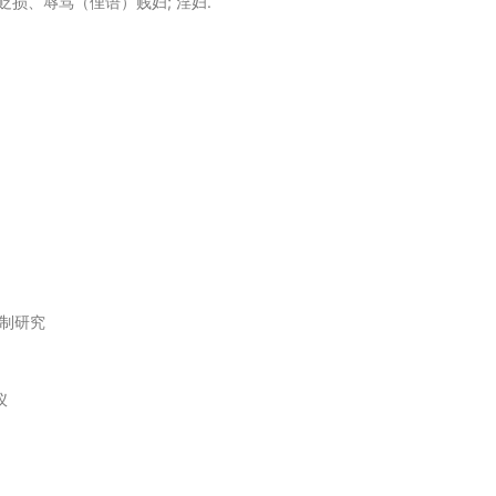
熔渣 贬损、辱骂（俚语）贱妇; 淫妇.
控制研究
仪