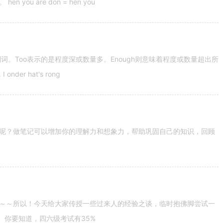
u are don = hen you
容词和副词。Too表示的是程度深或数量多。Enough则意味着程度或数量超出所
nder hat's rong
呢？做笔记可以增加你的理解力和想象力，帮助巩固自己的知识，回顾
～～所以！今天给大家传授一些过来人的经验之谈，临时抱佛脚尝试一
。你要知道，四六级考试有35%