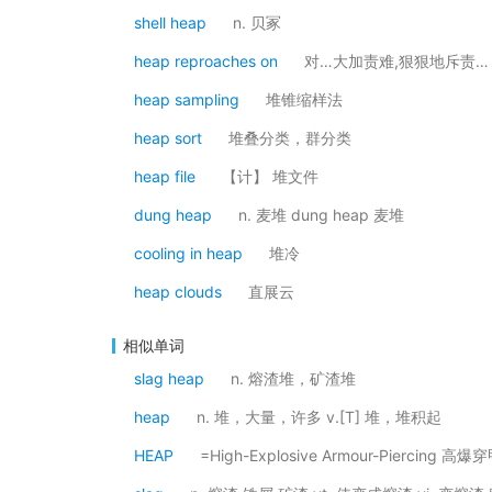
shell heap
n. 贝冢
heap reproaches on
对…大加责难,狠狠地斥责…
heap sampling
堆锥缩样法
heap sort
堆叠分类，群分类
heap file
【计】 堆文件
dung heap
n. 麦堆 dung heap 麦堆
cooling in heap
堆冷
heap clouds
直展云
相似单词
slag heap
n. 熔渣堆，矿渣堆
heap
n. 堆，大量，许多 v.[T] 堆，堆积起
HEAP
=High-Explosive Armour-Piercing 高爆