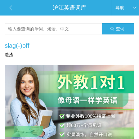
沪江英语词库
导航
查词
slag(-)off
造渣