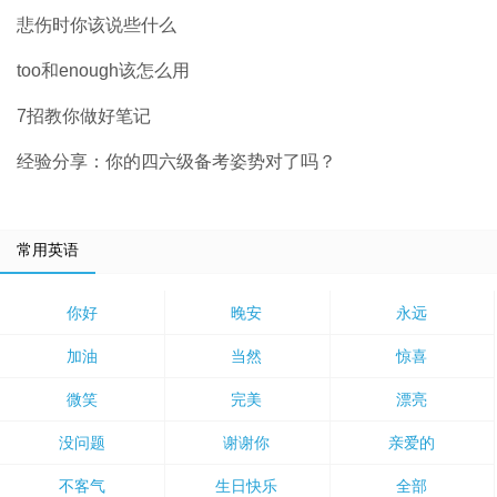
悲伤时你该说些什么
too和enough该怎么用
7招教你做好笔记
经验分享：你的四六级备考姿势对了吗？
常用英语
你好
晚安
永远
加油
当然
惊喜
微笑
完美
漂亮
没问题
谢谢你
亲爱的
不客气
生日快乐
全部