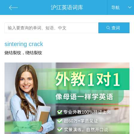
沪江英语词库
导航
查词
sintering crack
烧结裂纹，绕结裂纹