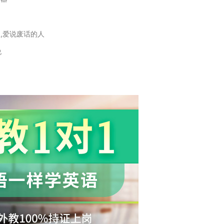
人,爱说废话的人
说