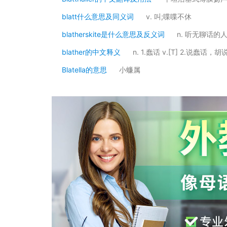
blatt什么意思及同义词
v. 叫;喋喋不休
blatherskite是什么意思及反义词
n. 听无聊话的
blather的中文释义
n. 1.蠢话 v.[T] 2.说蠢话，胡
Blatella的意思
小蠊属