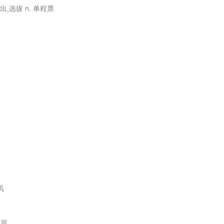
出,选拔 n. 单程票
机
声器