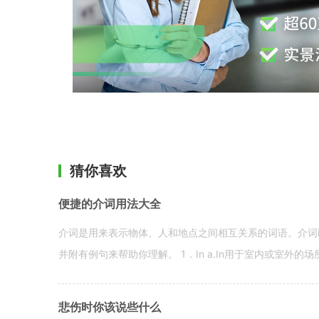
猜你喜欢
便捷的介词用法大全
介词是用来表示物体、人和地点之间相互关系的词语。介词i
并附有例句来帮助你理解。 1．In a.In用于室内或室外的场所。 in a
悲伤时你该说些什么