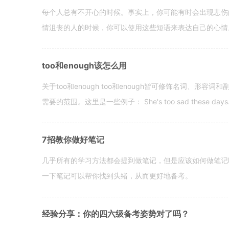
每个人总有不开心的时候。事实上，你可能有时会出现悲伤
情沮丧的人的时候，你可以使用这些短语来表达自己的心情。 hen yo
too和enough该怎么用
关于too和enough too和enough皆可修饰名词、形
需要的范围。这里是一些例子： She's too sad these days. I o
7招教你做好笔记
几乎所有的学习方法都会提到做笔记，但是应该如何做笔记
一下笔记可以帮你找到头绪，从而更好地备考。
经验分享：你的四六级备考姿势对了吗？