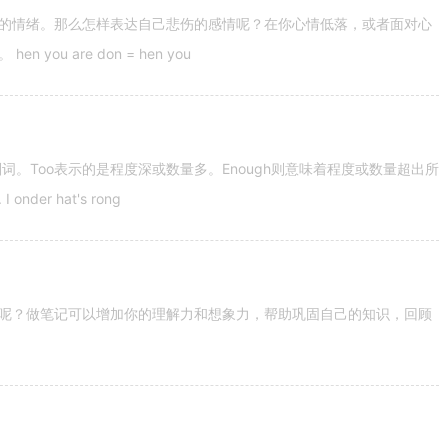
的情绪。那么怎样表达自己悲伤的感情呢？在你心情低落，或者面对心
u are don = hen you
容词和副词。Too表示的是程度深或数量多。Enough则意味着程度或数量超出所
nder hat's rong
呢？做笔记可以增加你的理解力和想象力，帮助巩固自己的知识，回顾