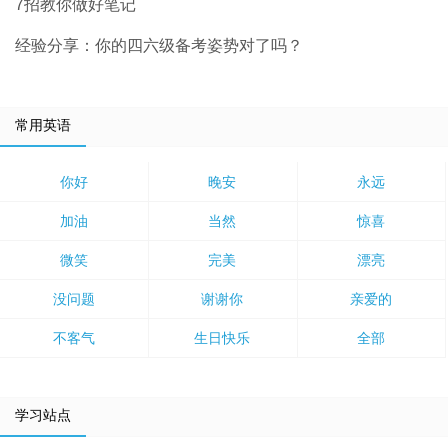
7招教你做好笔记
经验分享：你的四六级备考姿势对了吗？
常用英语
你好
晚安
永远
加油
当然
惊喜
微笑
完美
漂亮
没问题
谢谢你
亲爱的
不客气
生日快乐
全部
学习站点