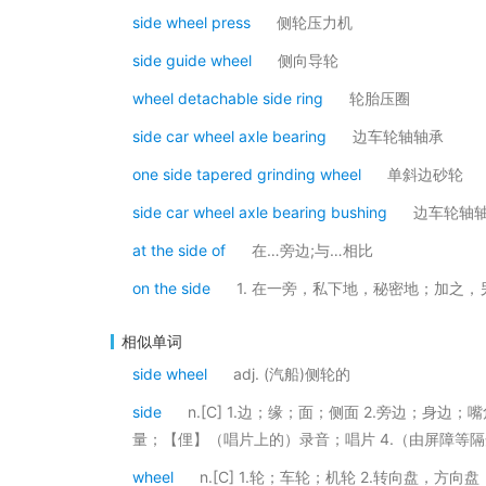
side wheel press
侧轮压力机
side guide wheel
侧向导轮
wheel detachable side ring
轮胎压圈
side car wheel axle bearing
边车轮轴轴承
one side tapered grinding wheel
单斜边砂轮
side car wheel axle bearing bushing
边车轮轴
at the side of
在…旁边;与…相比
on the side
1. 在一旁，私下地，秘密地；加之，另
相似单词
side wheel
adj. (汽船)侧轮的
side
n.[C] 1.边；缘；面；侧面 2.旁边；身
量；【俚】（唱片上的）录音；唱片 4.（由屏障等
wheel
n.[C] 1.轮；车轮；机轮 2.转向盘，方