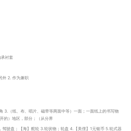
轴承衬套
外 2. 作为兼职
边；嘴角 3.（纸、布、唱片、磁带等两面中等）一面；一面纸上的书写物
隔开的）地区，部分；（从分界
向盘，驾驶盘；【海】舵轮 3.轮状物；轮盘 4.【美俚】1元银币 5.轮式器