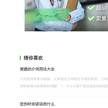
猜你喜欢
便捷的介词用法大全
介词是用来表示物体、人和地点之间相互关系的词语。介词i
并附有例句来帮助你理解。 1．In a.In用于室内或室外的场所。 in a
悲伤时你该说些什么