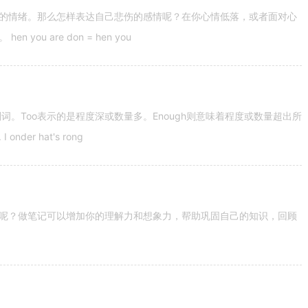
的情绪。那么怎样表达自己悲伤的感情呢？在你心情低落，或者面对心
u are don = hen you
容词和副词。Too表示的是程度深或数量多。Enough则意味着程度或数量超出所
nder hat's rong
呢？做笔记可以增加你的理解力和想象力，帮助巩固自己的知识，回顾