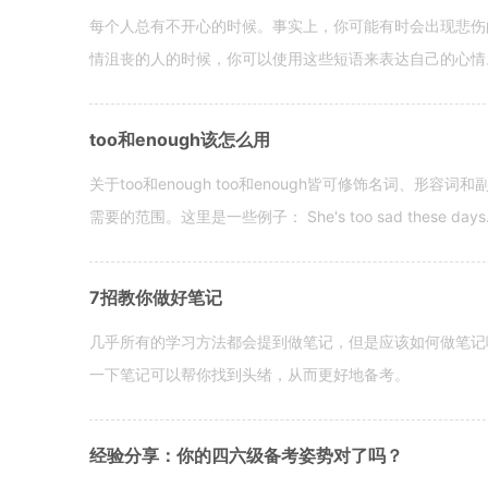
每个人总有不开心的时候。事实上，你可能有时会出现悲伤
情沮丧的人的时候，你可以使用这些短语来表达自己的心情。 hen yo
too和enough该怎么用
关于too和enough too和enough皆可修饰名词、形
需要的范围。这里是一些例子： She's too sad these days. I o
7招教你做好笔记
几乎所有的学习方法都会提到做笔记，但是应该如何做笔记
一下笔记可以帮你找到头绪，从而更好地备考。
经验分享：你的四六级备考姿势对了吗？