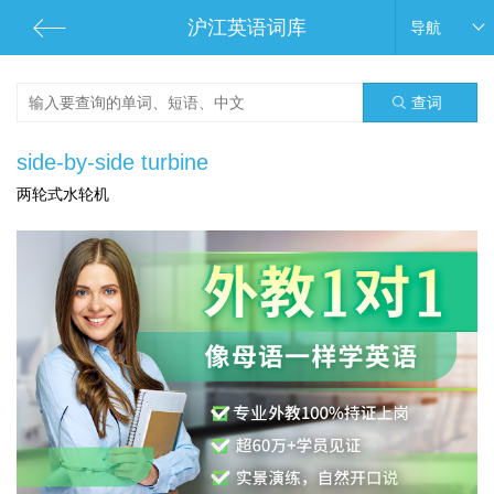
沪江英语词库
导航
查词
side-by-side turbine
两轮式水轮机