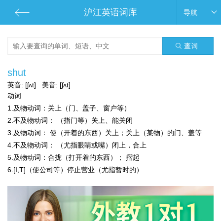
沪江英语词库
导航
查词
shut
英音:
[ʃʌt]
美音:
[ʃʌt]
动词
1.
及物动词：
关上（门、盖子、窗户等）
2.
不及物动词：
（指门等）关上、能关闭
3.
及物动词：
使（开着的东西）关上；关上（某物）的门、盖等
4.
不及物动词：
（尤指眼睛或嘴）闭上，合上
5.
及物动词：
合拢（打开着的东西）； 摺起
6.[I,T]（使公司等）停止营业（尤指暂时的）