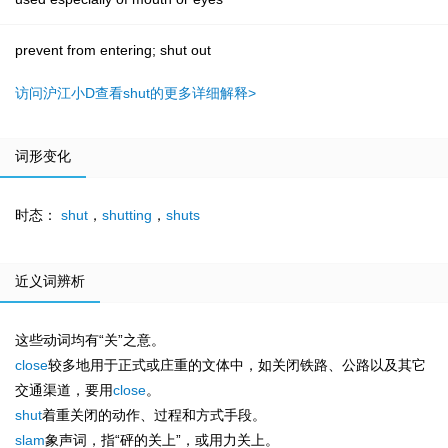
prevent from entering; shut out
访问沪江小D查看shut的更多详细解释>
词形变化
时态：
shut
，
shutting
，
shuts
近义词辨析
这些动词均有“关”之意。
close
较多地用于正式或庄重的文体中，如关闭铁路、公路以及其它
交通渠道，要用
close
。
shut
着重关闭的动作、过程和方式手段。
slam
象声词，指“砰的关上”，或用力关上。