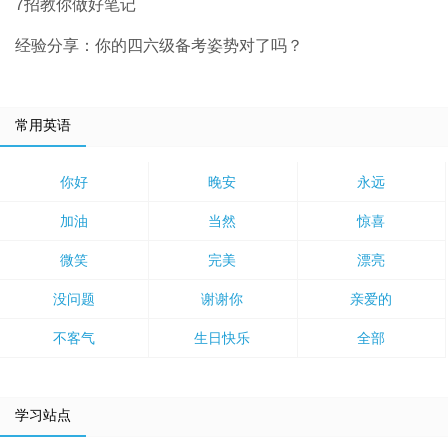
7招教你做好笔记
经验分享：你的四六级备考姿势对了吗？
常用英语
你好
晚安
永远
加油
当然
惊喜
微笑
完美
漂亮
没问题
谢谢你
亲爱的
不客气
生日快乐
全部
学习站点