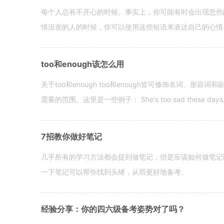
每个人总有不开心的时候。事实上，你可能有时会出现悲伤
情沮丧的人的时候，你可以使用这些短语来表达自己的心情。 hen yo
too和enough该怎么用
关于too和enough too和enough皆可修饰名词、形
需要的范围。这里是一些例子： She's too sad these days. I o
7招教你做好笔记
几乎所有的学习方法都会提到做笔记，但是应该如何做笔记
一下笔记可以帮你找到头绪，从而更好地备考。
经验分享：你的四六级备考姿势对了吗？