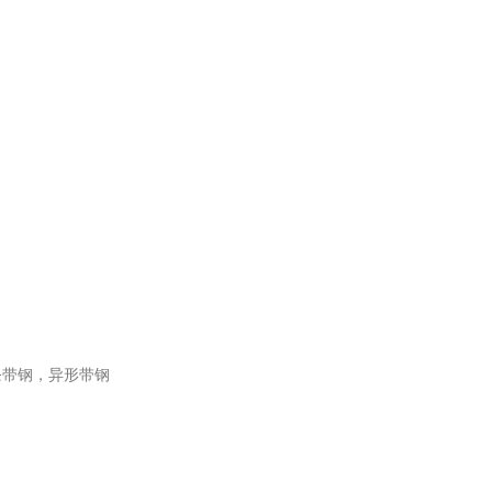
条带钢，异形带钢