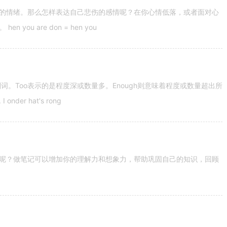
的情绪。那么怎样表达自己悲伤的感情呢？在你心情低落，或者面对心
u are don = hen you
容词和副词。Too表示的是程度深或数量多。Enough则意味着程度或数量超出所
nder hat's rong
呢？做笔记可以增加你的理解力和想象力，帮助巩固自己的知识，回顾