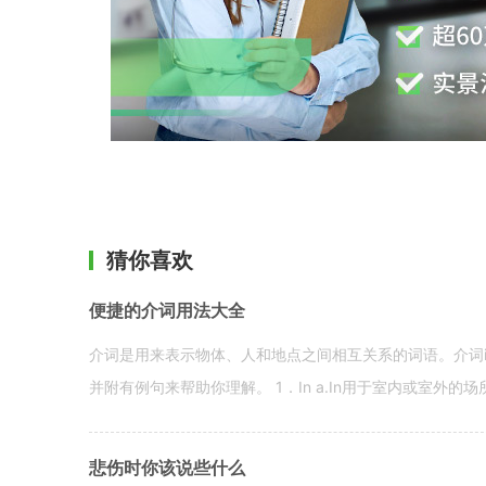
猜你喜欢
便捷的介词用法大全
介词是用来表示物体、人和地点之间相互关系的词语。介词i
并附有例句来帮助你理解。 1．In a.In用于室内或室外的场所。 in a
悲伤时你该说些什么