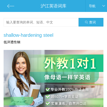
沪江英语词库
导航
查词
shallow-hardening steel
低淬透性钢