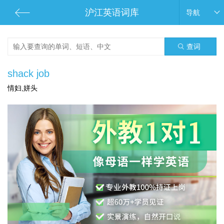
沪江英语词库
导航
查词
shack job
情妇,姘头