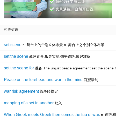
相关短语
set scene
n. 舞台上的个别立体布景 n. 舞台上之个别立体布景
set the scene
叙述背景,报导实况;铺平道路,做好准备
set the scene for
准备 The unjust peace agreement set th
Peace on the forehead and war in the mind
口蜜腹剑
war risk agreement
战争险协定
mapping of a set in another
映入
When Greek meets Greek then comes the tug of war.
n. 两强