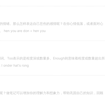
的情绪。那么怎样表达自己悲伤的感情呢？在你心情低落，或者面对心
u are don = hen you
容词和副词。Too表示的是程度深或数量多。Enough则意味着程度或数量超出所
nder hat's rong
呢？做笔记可以增加你的理解力和想象力，帮助巩固自己的知识，回顾