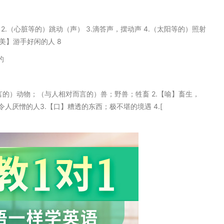
拍子 2.（心脏等的）跳动（声） 3.滴答声，摆动声 4.（太阳等的）照射
【美】游手好闲的人 8
的
相对而言的）动物；（与人相对而言的）兽；野兽；牲畜 2.【喻】畜生，
厌憎的人3.【口】糟透的东西；极不堪的境遇 4.[