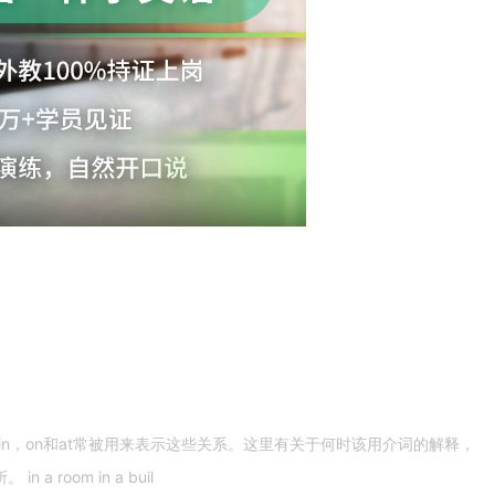
n，on和at常被用来表示这些关系。这里有关于何时该用介词的解释，
 room in a buil