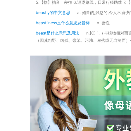
5.【物】拍音，差拍 6.巡逻路线，日常行径路线 7.
beastly的中文意思
a. 如兽的,残忍的,令人不愉快
beastliness是什么意思及音标
n. 兽性
beast是什么意思及用法
n.[C] 1.（与植物
（因其粗野、凶残、蠢笨、污浊、卑劣或无自制而）令人