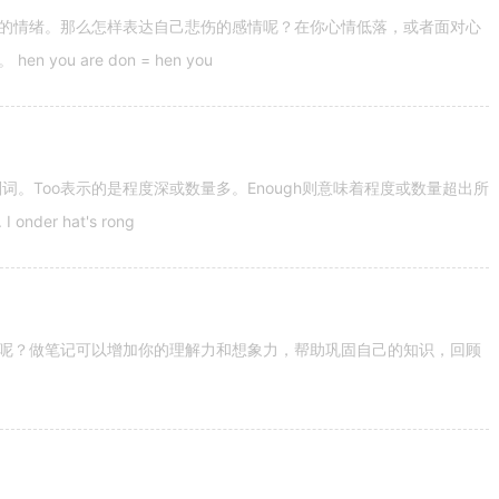
的情绪。那么怎样表达自己悲伤的感情呢？在你心情低落，或者面对心
u are don = hen you
容词和副词。Too表示的是程度深或数量多。Enough则意味着程度或数量超出所
nder hat's rong
呢？做笔记可以增加你的理解力和想象力，帮助巩固自己的知识，回顾