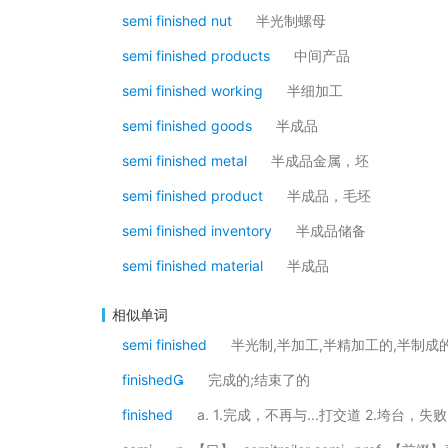
semi finished nut
半光制螺母
semi finished products
中间产品
semi finished working
半细加工
semi finished goods
半成品
semi finished metal
半成品金属，坯
semi finished product
半成品，毛坯
semi finished inventory
半成品储备
semi finished material
半成品
相似单词
semi finished
半光制,半加工,半精加工的,半制成
finished
完成的;结束了的
finished
a. 1.完成，不再与...打交道 2.垮台，失