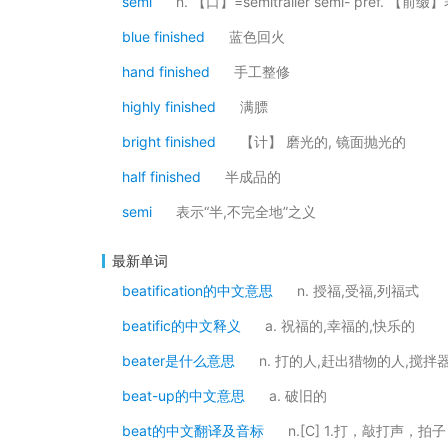
semi
n. 【口】=semitrailer semi- pref.
blue finished
蓝色回火
hand finished
手工整修
highly finished
满膘
bright finished
【计】 磨光的, 镜面抛光的
half finished
半成品的
semi
表示“半,不完全地”之义
最新单词
beatification的中文意思
n. 授福,受福,列福式
beatific的中文释义
a. 祝福的,幸福的,快乐的
beater是什么意思
n. 打的人,赶出猎物的人,搅拌
beat-up的中文意思
a. 破旧的
beat的中文翻译及音标
n.[C] 1.打，敲打声，