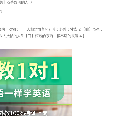
【美】游手好闲的人 8
的
相对而言的）动物；（与人相对而言的）兽；野兽；牲畜 2.【喻】畜生，
厌憎的人3.【口】糟透的东西；极不堪的境遇 4.[