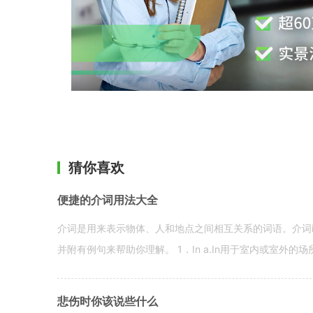
猜你喜欢
便捷的介词用法大全
介词是用来表示物体、人和地点之间相互关系的词语。介词i
并附有例句来帮助你理解。 1．In a.In用于室内或室外的场所。 in a
悲伤时你该说些什么