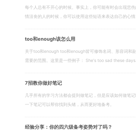
每个人总有不开心的时候。事实上，你可能有时会出现悲伤
情沮丧的人的时候，你可以使用这些短语来表达自己的心情。 hen yo
too和enough该怎么用
关于too和enough too和enough皆可修饰名词、形
需要的范围。这里是一些例子： She's too sad these days. I o
7招教你做好笔记
几乎所有的学习方法都会提到做笔记，但是应该如何做笔记
一下笔记可以帮你找到头绪，从而更好地备考。
经验分享：你的四六级备考姿势对了吗？