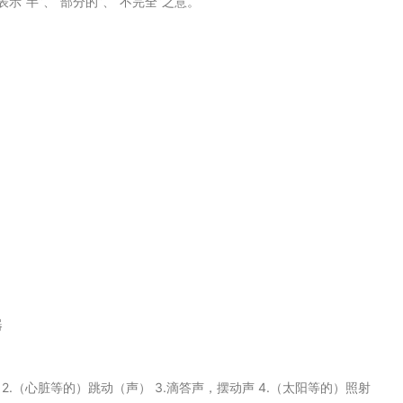
 【前缀】表示“半”、“部分的”、“不完全”之意。
器
拍子 2.（心脏等的）跳动（声） 3.滴答声，摆动声 4.（太阳等的）照射