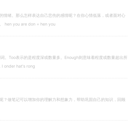
的情绪。那么怎样表达自己悲伤的感情呢？在你心情低落，或者面对心
u are don = hen you
容词和副词。Too表示的是程度深或数量多。Enough则意味着程度或数量超出所
nder hat's rong
呢？做笔记可以增加你的理解力和想象力，帮助巩固自己的知识，回顾