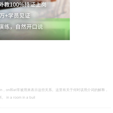
n，on和at常被用来表示这些关系。这里有关于何时该用介词的解释，
 room in a buil