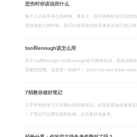
悲伤时你该说些什么
每个人总有不开心的时候。事实上，你可能有时会出现悲伤
情沮丧的人的时候，你可以使用这些短语来表达自己的心情。 hen yo
too和enough该怎么用
关于too和enough too和enough皆可修饰名词、形
需要的范围。这里是一些例子： She's too sad these days. I o
7招教你做好笔记
几乎所有的学习方法都会提到做笔记，但是应该如何做笔记
一下笔记可以帮你找到头绪，从而更好地备考。
经验分享：你的四六级备考姿势对了吗？