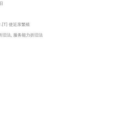
旧
.[T] 使近亲繁殖
折旧法, 服务能力折旧法