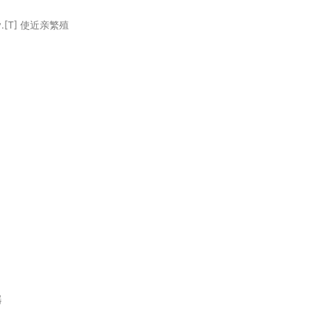
.[T] 使近亲繁殖
器