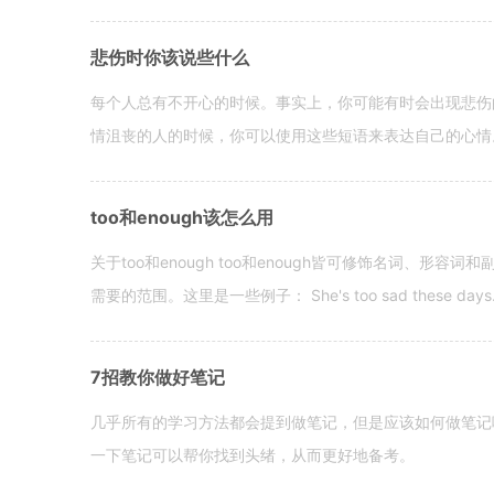
悲伤时你该说些什么
每个人总有不开心的时候。事实上，你可能有时会出现悲伤
情沮丧的人的时候，你可以使用这些短语来表达自己的心情。 hen yo
too和enough该怎么用
关于too和enough too和enough皆可修饰名词、形
需要的范围。这里是一些例子： She's too sad these days. I o
7招教你做好笔记
几乎所有的学习方法都会提到做笔记，但是应该如何做笔记
一下笔记可以帮你找到头绪，从而更好地备考。