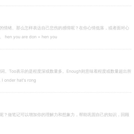
的情绪。那么怎样表达自己悲伤的感情呢？在你心情低落，或者面对心
u are don = hen you
容词和副词。Too表示的是程度深或数量多。Enough则意味着程度或数量超出所
nder hat's rong
呢？做笔记可以增加你的理解力和想象力，帮助巩固自己的知识，回顾