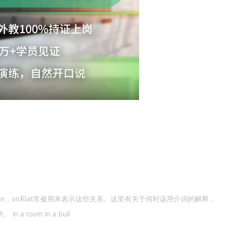
n，on和at常被用来表示这些关系。这里有关于何时该用介词的解释，
 room in a buil