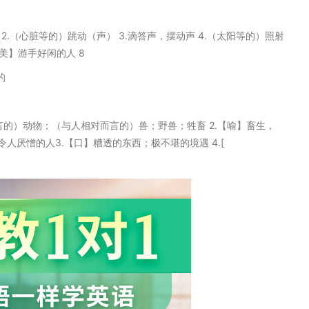
拍子 2.（心脏等的）跳动（声） 3.滴答声，摆动声 4.（太阳等的）照射
【美】游手好闲的人 8
的
相对而言的）动物；（与人相对而言的）兽；野兽；牲畜 2.【喻】畜生，
厌憎的人3.【口】糟透的东西；极不堪的境遇 4.[