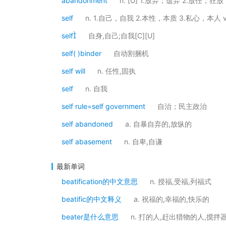
abandonment
n. [U] 1.放弃；遗弃 2.放任；狂放
self
n. 1.自己，自我 2.本性，本质 3.私心，本人 v
self
自身,自己;自我[C][U]
self( )binder
自动割捆机
self will
n. 任性,固执
self
n. 自我
self rule=self government
自治；民主政治
self abandoned
a. 自暴自弃的,放纵的
self abasement
n. 自卑,自谦
最新单词
beatification的中文意思
n. 授福,受福,列福式
beatific的中文释义
a. 祝福的,幸福的,快乐的
beater是什么意思
n. 打的人,赶出猎物的人,搅拌