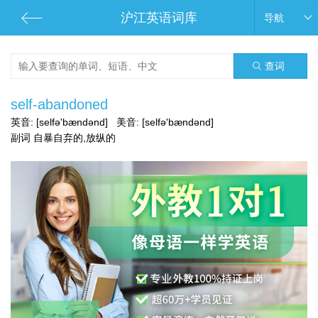
沪江英语词库
导航
查词
self-abandoned
英音:
[selfə'bændənd]
美音:
[selfə'bændənd]
副词 自暴自弃的,放纵的