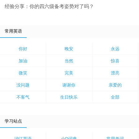
经验分享：你的四六级备考姿势对了吗？
常用英语
你好
晚安
永远
加油
当然
惊喜
微笑
完美
漂亮
没问题
谢谢你
亲爱的
不客气
生日快乐
全部
学习站点
沪江英语
小D词典
常用单词