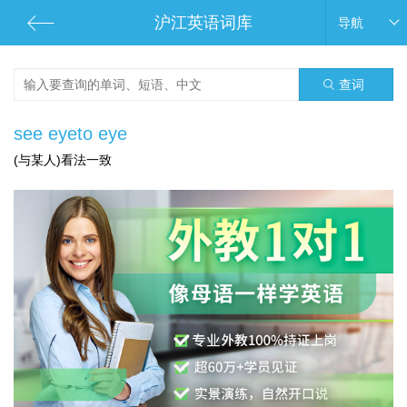
沪江英语词库
导航
查词
see eyeto eye
(与某人)看法一致